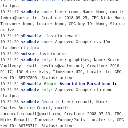
19:31:17
 <zodbot>
come:
 User: come, Name: None, email: 
fedora@borsoi.fr, Creation: 2018-09-25, IRC Nick: None, 
Timezone: None, Locale: None, GPG key ID: None, Status: 
19:31:19
 <Renault>
19:31:20
 <zodbot>
come:
 Approved Groups: cvsl10n 
19:31:20
 <misc>
19:31:22
 <zodbot>
kvfy:
 User: graphikev, Name: Kevin 
Vaufleury, email: kevin.v@zaclys.net, Creation: 2016-
01-17, IRC Nick: kvfy, Timezone: UTC, Locale: fr, GPG 
19:31:24
 <Renault>
#topic 
Association Borsalinux-fr
19:31:25
 <zodbot>
kvfy:
 Approved Groups: cla_done 
19:31:28
 <zodbot>
Renault:
 User: renault, Name: 
Charles-Antoine Couret, email: 
cacouret.renault@gmail.com, Creation: 2008-07-13, IRC 
Nick: Renault, Timezone: Europe/Paris, Locale: fr, GPG 