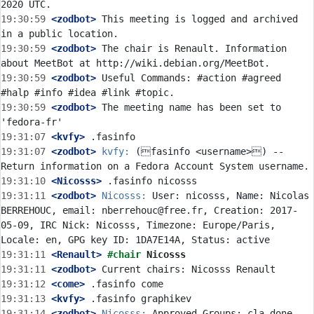
19:30:59
 <zodbot>
 This meeting is logged and archived 
19:30:59
 <zodbot>
 The chair is Renault. Information 
19:30:59
 <zodbot>
 Useful Commands: #action #agreed 
19:30:59
 <zodbot>
 The meeting name has been set to 
19:31:07
 <kvfy>
19:31:07
 <zodbot>
kvfy:
 (fasinfo <username>) -- 
19:31:10
 <Nicosss>
19:31:11
 <zodbot>
Nicosss:
 User: nicosss, Name: Nicolas 
BERREHOUC, email: nberrehouc@free.fr, Creation: 2017-
05-09, IRC Nick: Nicosss, Timezone: Europe/Paris, 
19:31:11
 <Renault>
#chair 
Nicosss
19:31:11
 <zodbot>
19:31:12
 <come>
19:31:13
 <kvfy>
19:31:14
 <zodbot>
Nicosss:
 Approved Groups: cla_done 