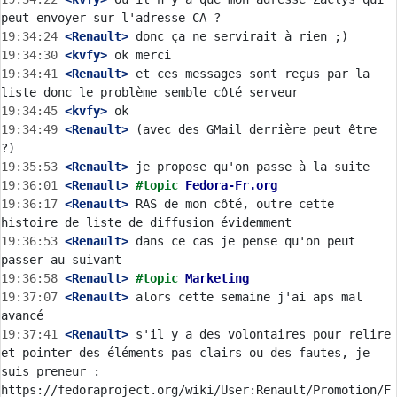
19:34:24
 <Renault>
19:34:30
 <kvfy>
19:34:41
 <Renault>
 et ces messages sont reçus par la 
19:34:45
 <kvfy>
19:34:49
 <Renault>
 (avec des GMail derrière peut être 
19:35:53
 <Renault>
19:36:01
 <Renault>
#topic 
Fedora-Fr.org
19:36:17
 <Renault>
 RAS de mon côté, outre cette 
19:36:53
 <Renault>
 dans ce cas je pense qu'on peut 
19:36:58
 <Renault>
#topic 
Marketing
19:37:07
 <Renault>
 alors cette semaine j'ai aps mal 
19:37:41
 <Renault>
 s'il y a des volontaires pour relire 
et pointer des éléments pas clairs ou des fautes, je 
suis preneur : 
https://fedoraproject.org/wiki/User:Renault/Promotion/F