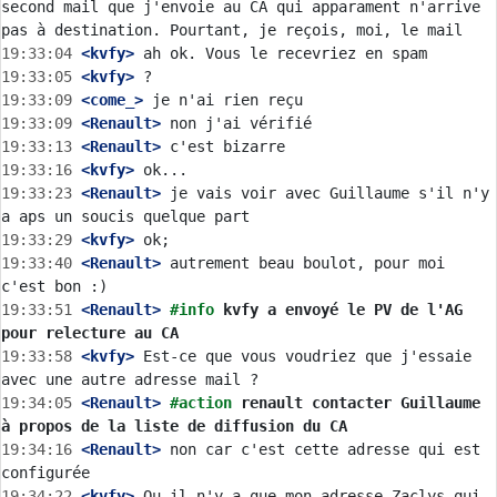
second mail que j'envoie au CA qui apparament n'arrive 
19:33:04
 <kvfy>
19:33:05
 <kvfy>
19:33:09
 <come_>
19:33:09
 <Renault>
19:33:13
 <Renault>
19:33:16
 <kvfy>
19:33:23
 <Renault>
 je vais voir avec Guillaume s'il n'y 
19:33:29
 <kvfy>
19:33:40
 <Renault>
 autrement beau boulot, pour moi 
19:33:51
 <Renault>
#info 
kvfy a envoyé le PV de l'AG 
pour relecture au CA
19:33:58
 <kvfy>
 Est-ce que vous voudriez que j'essaie 
19:34:05
 <Renault>
#action 
renault contacter Guillaume 
à propos de la liste de diffusion du CA
19:34:16
 <Renault>
 non car c'est cette adresse qui est 
19:34:22
 <kvfy>
 Ou il n'y a que mon adresse Zaclys qui 