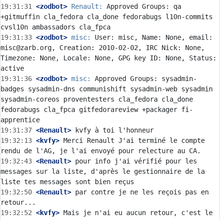
19:31:31
 <zodbot>
Renault:
 Approved Groups: qa 
+gitmuffin cla_fedora cla_done fedorabugs l10n-commits 
19:31:33
 <zodbot>
misc:
 User: misc, Name: None, email: 
misc@zarb.org, Creation: 2010-02-02, IRC Nick: None, 
Timezone: None, Locale: None, GPG key ID: None, Status: 
19:31:36
 <zodbot>
misc:
 Approved Groups: sysadmin-
badges sysadmin-dns communishift sysadmin-web sysadmin 
sysadmin-coreos proventesters cla_fedora cla_done 
fedorabugs cla_fpca gitfedorareview +packager fi-
19:31:37
 <Renault>
19:32:13
 <kvfy>
 Merci Renault J'ai terminé le compte 
19:32:43
 <Renault>
 pour info j'ai vérifié pour les 
messages sur la liste, d'après le gestionnaire de la 
19:32:50
 <Renault>
 par contre je ne les reçois pas en 
19:32:52
 <kvfy>
 Mais je n'ai eu aucun retour, c'est le 