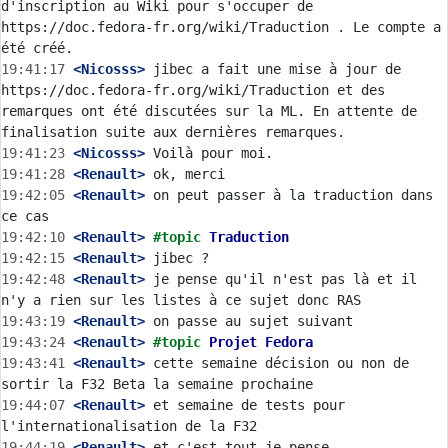
d'inscription au Wiki pour s'occuper de 
https://doc.fedora-fr.org/wiki/Traduction . Le compte a 
19:41:17
 <Nicosss>
 jibec a fait une mise à jour de 
https://doc.fedora-fr.org/wiki/Traduction et des 
remarques ont été discutées sur la ML. En attente de 
19:41:23
 <Nicosss>
19:41:28
 <Renault>
19:42:05
 <Renault>
 on peut passer à la traduction dans 
19:42:10
 <Renault>
#topic 
Traduction
19:42:15
 <Renault>
19:42:48
 <Renault>
 je pense qu'il n'est pas là et il 
19:43:19
 <Renault>
19:43:24
 <Renault>
#topic 
Projet Fedora
19:43:41
 <Renault>
 cette semaine décision ou non de 
19:44:07
 <Renault>
 et semaine de tests pour 
19:44:19
 <Renault>