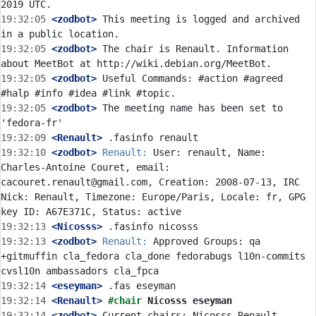
19:32:05
 <zodbot>
 This meeting is logged and archived 
19:32:05
 <zodbot>
 The chair is Renault. Information 
19:32:05
 <zodbot>
 Useful Commands: #action #agreed 
19:32:05
 <zodbot>
 The meeting name has been set to 
19:32:09
 <Renault>
19:32:10
 <zodbot>
Renault:
 User: renault, Name: 
Charles-Antoine Couret, email: 
cacouret.renault@gmail.com, Creation: 2008-07-13, IRC 
Nick: Renault, Timezone: Europe/Paris, Locale: fr, GPG 
19:32:13
 <Nicosss>
19:32:13
 <zodbot>
Renault:
 Approved Groups: qa 
+gitmuffin cla_fedora cla_done fedorabugs l10n-commits 
19:32:14
 <eseyman>
19:32:14
 <Renault>
#chair 
Nicosss eseyman
19:32:14
 <zodbot>
 Current chairs: Nicosss Renault 