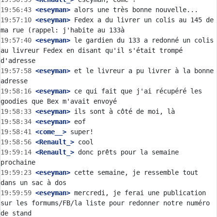
19:56:43
 <eseyman>
19:57:10
 <eseyman>
 Fedex a du livrer un colis au 145 de 
19:57:40
 <eseyman>
 le gardien du 133 a redonné un colis 
au livreur Fedex en disant qu'il s'était trompé 
19:57:58
 <eseyman>
 et le livreur a pu livrer à la bonne 
19:58:16
 <eseyman>
 ce qui fait que j'ai récupéré les 
19:58:33
 <eseyman>
19:58:34
 <eseyman>
19:58:41
 <come__>
19:58:56
 <Renault_>
19:59:14
 <Renault_>
 donc prêts pour la semaine 
19:59:23
 <eseyman>
 cette semaine, je ressemble tout 
19:59:59
 <eseyman>
 mercredi, je ferai une publication 
sur les formums/FB/la liste pour redonner notre numéro 