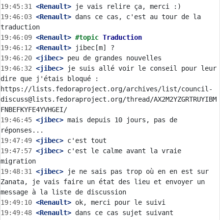
19:45:31
 <Renault>
19:46:03
 <Renault>
 dans ce cas, c'est au tour de la 
19:46:09
 <Renault>
#topic 
Traduction
19:46:12
 <Renault>
19:46:20
 <jibec>
19:46:32
 <jibec>
 je suis allé voir le conseil pour leur 
dire que j'étais bloqué : 
https://lists.fedoraproject.org/archives/list/council-
discuss@lists.fedoraproject.org/thread/AX2M2YZGRTRUYIBM
19:46:45
 <jibec>
 mais depuis 10 jours, pas de 
19:47:49
 <jibec>
19:47:57
 <jibec>
 c'est le calme avant la vraie 
19:48:31
 <jibec>
 je ne sais pas trop où en en est sur 
Zanata, je vais faire un état des lieu et envoyer un 
19:49:10
 <Renault>
19:49:48
 <Renault>