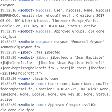
19:32:16
 <zodbot>
Nicosss:
 User: nicosss, Name: Nicolas 
BERREHOUC, email: nberrehouc@free.fr, Creation: 2017-
05-09, IRC Nick: Nicosss, Timezone: Europe/Paris, 
19:32:19
 <zodbot>
Nicosss:
 Approved Groups: cla_done 
19:32:22
 <zodbot>
eseyman:
 eseyman 'Emmanuel Seyman' 
19:32:29
 <jibec>
19:32:30
 <zodbot>
jibec:
 jibecfedora 'Jean-Baptiste' 
<jb@holcroft.fr> - jibecfed 'Jean-Baptiste Holcroft' 
<jean-baptiste@holcroft.fr> - testjib 'test jibecfed' 
19:32:36
 <come>
19:32:37
 <zodbot>
come:
 User: come, Name: None, email: 
fedora@borsoi.fr, Creation: 2018-09-25, IRC Nick: None, 
Timezone: None, Locale: None, GPG key ID: None, Status: 
19:32:39
 <zodbot>
come:
 Approved Groups: cvsl10n 