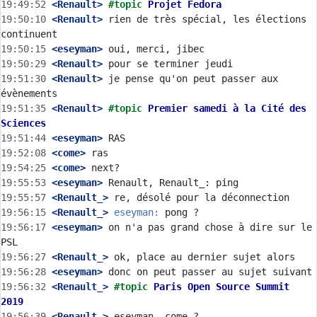
19:49:52
 <Renault>
#topic 
Projet Fedora
19:50:10
 <Renault>
 rien de très spécial, les élections 
19:50:15
 <eseyman>
19:50:29
 <Renault>
19:51:30
 <Renault>
 je pense qu'on peut passer aux 
19:51:35
 <Renault>
#topic 
Premier samedi à la Cité des 
Sciences
19:51:44
 <eseyman>
19:52:08
 <come>
19:54:25
 <come>
19:55:53
 <eseyman>
19:55:57
 <Renault_>
19:56:15
 <Renault_>
eseyman:
19:56:17
 <eseyman>
 on n'a pas grand chose à dire sur le 
19:56:27
 <Renault_>
19:56:28
 <eseyman>
19:56:32
 <Renault_>
#topic 
Paris Open Source Summit 
2019
19:56:39
 <Renault_>