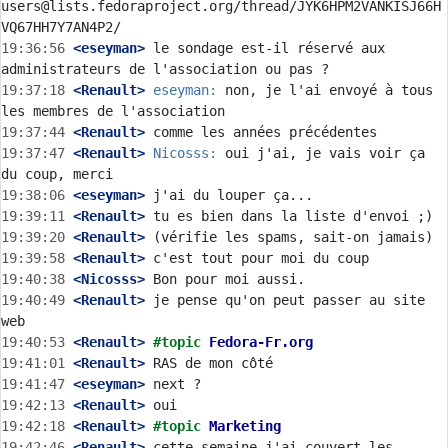
users@lists.fedoraproject.org/thread/JYK6HPM2VANKISJ66H
19:36:56
 <eseyman>
 le sondage est-il réservé aux 
19:37:18
 <Renault>
eseyman:
 non, je l'ai envoyé à tous 
19:37:44
 <Renault>
19:37:47
 <Renault>
Nicosss:
 oui j'ai, je vais voir ça 
19:38:06
 <eseyman>
19:39:11
 <Renault>
19:39:20
 <Renault>
19:39:58
 <Renault>
19:40:38
 <Nicosss>
19:40:49
 <Renault>
 je pense qu'on peut passer au site 
19:40:53
 <Renault>
#topic 
Fedora-Fr.org
19:41:01
 <Renault>
19:41:47
 <eseyman>
19:42:13
 <Renault>
19:42:18
 <Renault>
#topic 
Marketing
19:42:46
 <Renault>
 cette semaine j'ai couvert les 