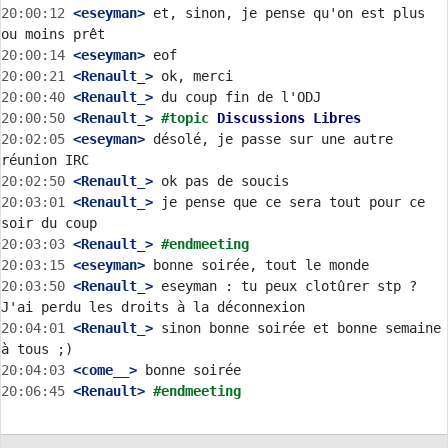
20:00:12
 <eseyman>
 et, sinon, je pense qu'on est plus 
20:00:14
 <eseyman>
20:00:21
 <Renault_>
20:00:40
 <Renault_>
20:00:50
 <Renault_>
#topic 
Discussions Libres
20:02:05
 <eseyman>
 désolé, je passe sur une autre 
20:02:50
 <Renault_>
20:03:01
 <Renault_>
 je pense que ce sera tout pour ce 
20:03:03
 <Renault_>
#endmeeting
20:03:15
 <eseyman>
20:03:50
 <Renault_>
 eseyman : tu peux clotûrer stp ? 
20:04:01
 <Renault_>
 sinon bonne soirée et bonne semaine 
20:04:03
 <come__>
20:06:45
 <Renault>
#endmeeting